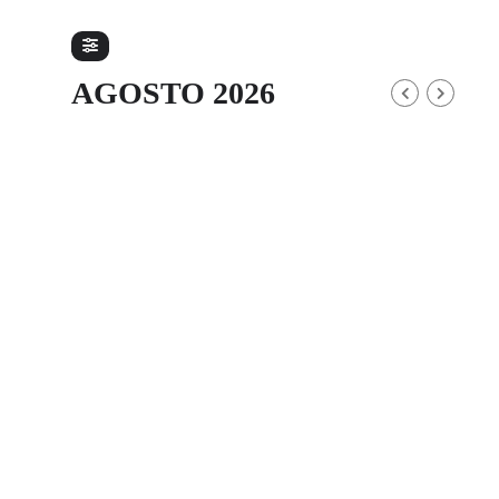
AGOSTO 2026
Distretto
Tipo di evento
NO EVENTS
AGOSTO 2026
Scarica tutti gli eventi in formato ICS