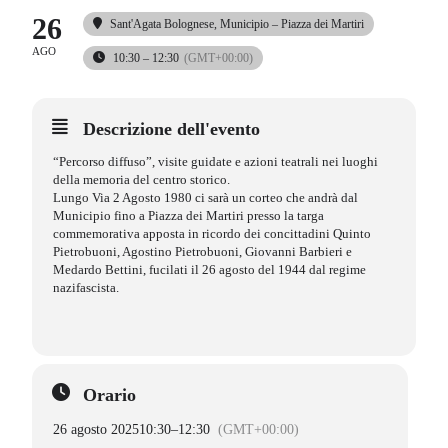
26
Sant'Agata Bolognese
, Municipio – Piazza dei Martiri
AGO
10:30 – 12:30
(GMT+00:00)
Descrizione dell'evento
“Percorso diffuso”, visite guidate e azioni teatrali nei luoghi
della memoria del centro storico.
Lungo Via 2 Agosto 1980 ci sarà un corteo che andrà dal
Municipio fino a Piazza dei Martiri presso la targa
commemorativa apposta in ricordo dei concittadini Quinto
Pietrobuoni, Agostino Pietrobuoni, Giovanni Barbieri e
Medardo Bettini, fucilati il 26 agosto del 1944 dal regime
nazifascista.
Orario
26 agosto 2025
10:30
–
12:30
(GMT+00:00)