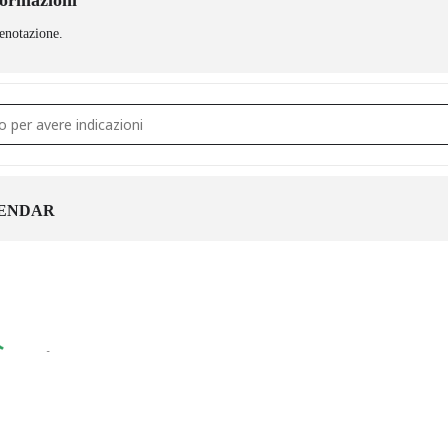
formazioni
renotazione.
no delle donne di Monghidoro tra storia e memoria [wtxGeOQ0b]
ENDAR