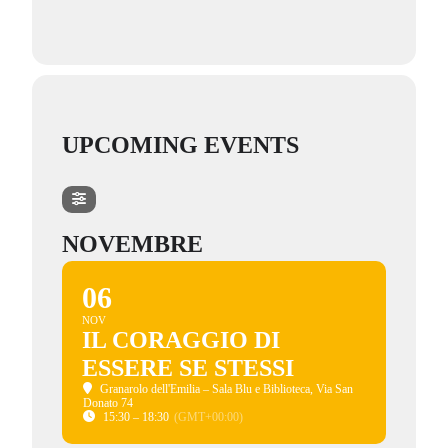
UPCOMING EVENTS
NOVEMBRE
06
NOV
IL CORAGGIO DI
ESSERE SE STESSI
Granarolo dell'Emilia – Sala Blu e Biblioteca
, Via San
Donato 74
15:30 – 18:30
(GMT+00:00)