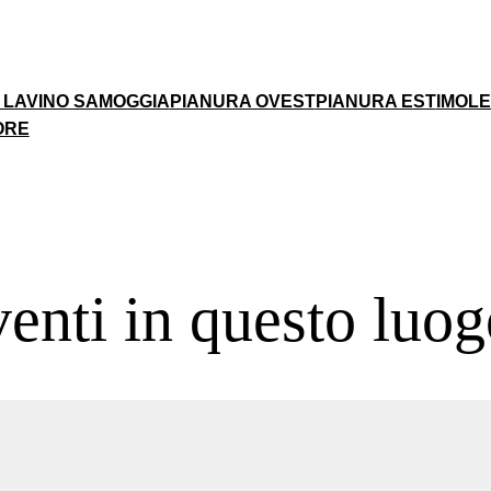
 LAVINO SAMOGGIA
PIANURA OVEST
PIANURA EST
IMOL
ORE
enti in questo luog